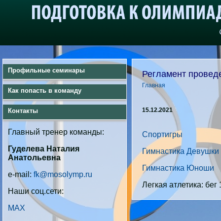
Профильные семинары
Регламент проведе
Главная
Как попасть в команду
15.12.2021
Контакты
Главный тренер команды:
Спортигры
Гуделева Наталия
Гимнастика Девушки
Анатольевна
Гимнастика Юноши
e-mail:
fk@mosolymp.ru
Легкая атлетика: бег 
Наши соц.сети:
MAX