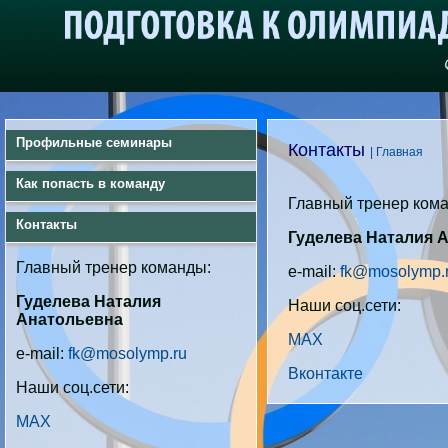
Профильные семинары
Контакты
| Главная
Как попасть в команду
Главный тренер ком
Контакты
Гуделева Наталия 
Главный тренер команды:
e-mail:
fk@mosolymp.
Гуделева Наталия
Наши соц.сети:
Анатольевна
MAX
e-mail:
fk@mosolymp.ru
Вконтакте
Наши соц.сети:
MAX