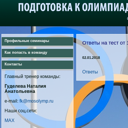
Профильные семинары
Ответы на тест от
Как попасть в команду
02.01.2018
Контакты
Ответы
Главный тренер команды:
Гуделева Наталия
Анатольевна
e-mail:
fk@mosolymp.ru
Наши соц.сети:
MAX