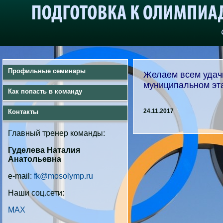
Профильные семинары
Желаем всем удач
муниципальном эт
Как попасть в команду
24.11.2017
Контакты
Главный тренер команды:
Гуделева Наталия
Анатольевна
e-mail:
fk@mosolymp.ru
Наши соц.сети:
MAX