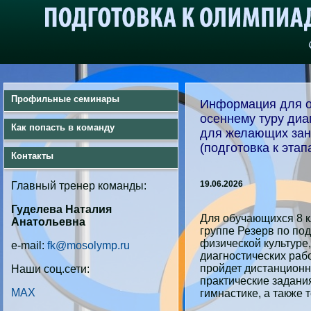
Профильные семинары
Информация для о
осеннему туру диа
Как попасть в команду
для желающих зан
(подготовка к эт
Контакты
19.06.2026
Главный тренер команды:
Гуделева Наталия
Для обучающихся 8 к
Анатольевна
группе Резерв по по
физической культуре,
e-mail:
fk@mosolymp.ru
диагностических рабо
пройдет дистанционн
Наши соц.сети:
практические задани
MAX
гимнастике, а также 