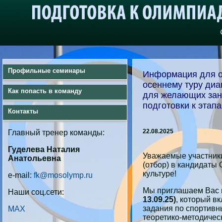
Профильные семинары
Информация для о
осеннему туру диа
Как попасть в команду
для желающих зан
подготовки к эта
Контакты
22.08.2025
Главный тренер команды:
Гуделева Наталия
Уважаемые участник
Анатольевна
(отбор) в кандидаты
культуре!
e-mail:
fk@mosolymp.ru
Мы приглашаем Вас 
Наши соц.сети:
13.09.25)
, который в
задания по спортивны
MAX
теоретико-методичес