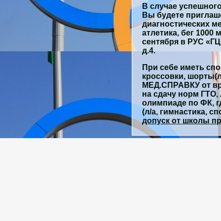
В случае успешног
Вы будете приглаш
диагностических ме
атлетика, бег 1000 
сентября в РУС «Г
д.4.
При себе иметь сп
кроссовки, шорты(л
МЕД.СПРАВКУ от вр
на сдачу норм ГТО, 
олимпиаде по ФК, 
(л/а, гимнастика, сп
допуск от школы пр