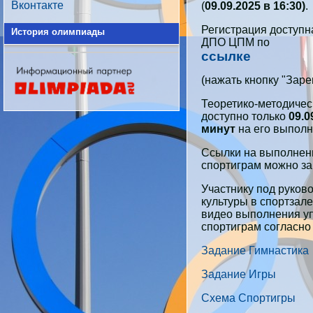
Вконтакте
(
09.09.2025 в 16:30)
.
Регистрация доступн
История олимпиады
ДПО ЦПМ по
ссылке
(нажать кнопку "Заре
Теоретико-методическ
доступно только
09.0
минут
на его выполн
Ссылки на выполненн
спортиграм можно з
Участнику под руков
культуры в спортзал
видео выполнения уп
спортиграм согласно
Задание Гимнастика
Задание Игры
Схема Спортигры