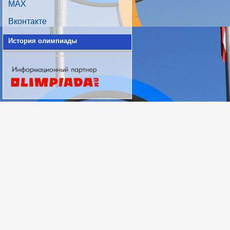
MAX
Вконтакте
История олимпиады