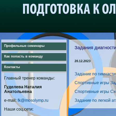
Профильные семинары
Задания диагност
Как попасть в команду
20.12.2023
Контакты
Задание по гимнастик
Главный тренер команды:
Спортивные игры Зад
Гуделева Наталия
Анатольевна
Спортивные игры С
e-mail:
fk@mosolymp.ru
Задание по легкой ат
Наши соц.сети: