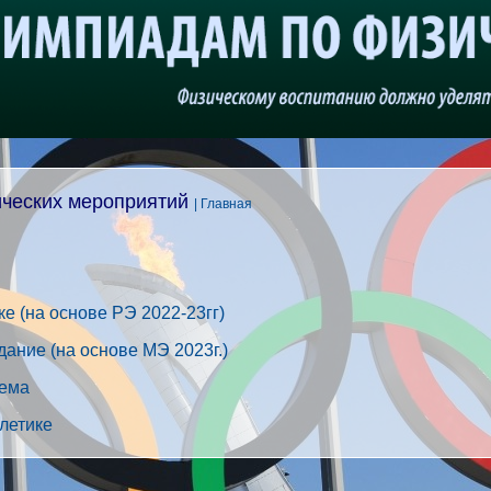
ических мероприятий
| Главная
е (на основе РЭ 2022-23гг)
ание (на основе МЭ 2023г.)
хема
летике