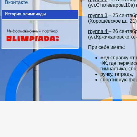
Вконтакте
(ул.Сталеваров,10а) 
История олимпиады
группа 3
– 25 сентяб
(Хорошёвское ш., 21) 
группа 4
– 26 сентя
(ул.Кржижановского, 4
При себе иметь:
мед.справку от 
ФК, где перечис
гимнастика, спо
ручку, тетрадь,
спортивную фор