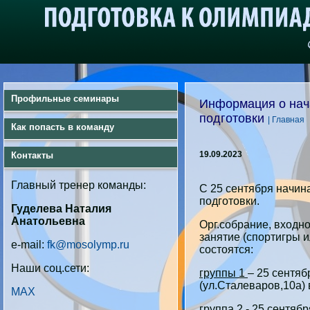
Профильные семинары
Информация о нача
подготовки
| Главная
Как попасть в команду
19.09.2023
Контакты
Главный тренер команды:
С 25 сентября начин
подготовки.
Гуделева Наталия
Анатольевна
Орг.собрание, входн
занятие (спортигры 
e-mail:
fk@mosolymp.ru
состоятся:
Наши соц.сети:
группы 1
– 25 сентя
(ул.Сталеваров,10а) 
MAX
группа 2
- 25 сентяб