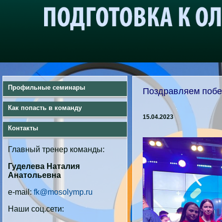
Профильные семинары
Поздравляем побе
Как попасть в команду
15.04.2023
Контакты
Главный тренер команды:
Гуделева Наталия
Анатольевна
e-mail:
fk@mosolymp.ru
Наши соц.сети: