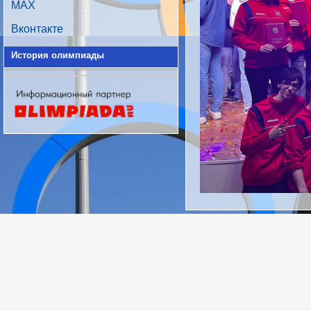
MAX
Вконтакте
История олимпиады