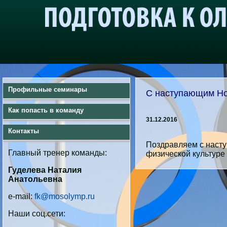
Профильные семинары
С наступающим Н
Как попасть в команду
31.12.2016
Контакты
Поздравляем с наст
Главный тренер команды:
физической культуре 
Гуделева Наталия
Анатольевна
e-mail:
fk@mosolymp.ru
Наши соц.сети: