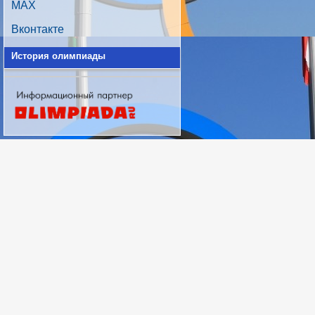
MAX
Вконтакте
История олимпиады