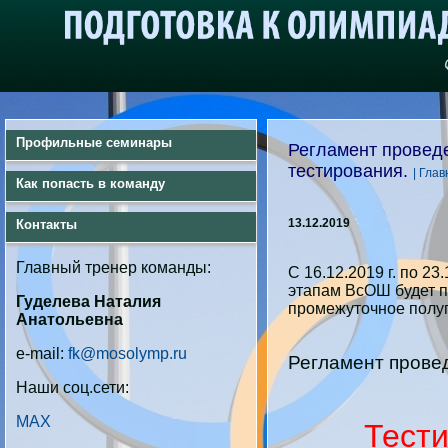
Профильные семинары
Регламент провед
тестирования.
| Гла
Как попасть в команду
13.12.2019
Контакты
Главный тренер команды:
С 16.12.2019 г. по 23.
этапам ВсОШ будет п
Гуделева Наталия
промежуточное полуг
Анатольевна
e-mail:
fk@mosolymp.ru
Регламент прове
Наши соц.сети:
MAX
Тест