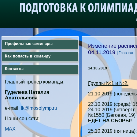
Профильные семинары
Изменение расписа
04.11.2019
| Главная
Как попасть в команду
14.10.2019
Контакты
Главный тренер команды:
Группы №1 и №2.
Гуделева Наталия
21.10.2019 (понедель
Анатольевна
23.10.2019 (среда): 1
e-mail:
fk@mosolymp.ru
24.10.2019 (четверг)
№1550 (Беговая, 19)
Наши соц.сети:
ЕДЕТ НА СБОРЫ!
MAX
25.10.2019 (пятница):