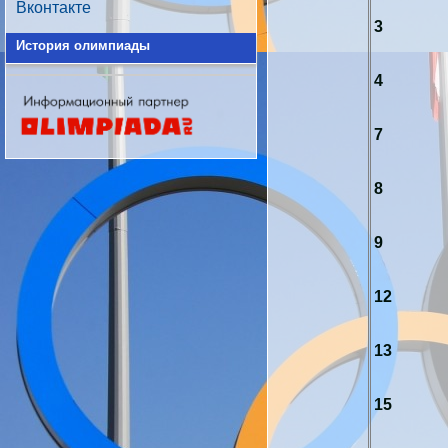
Вконтакте
3
История олимпиады
4
7
8
9
12
13
15