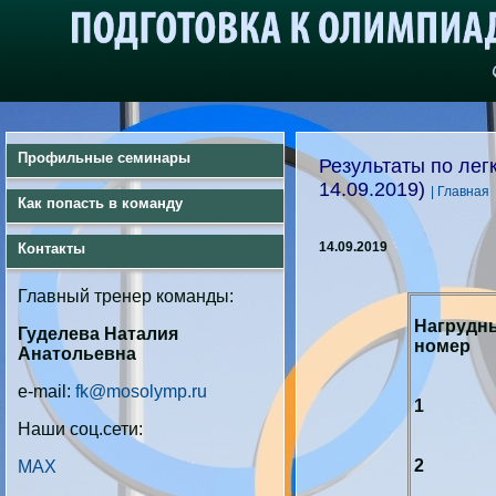
Профильные семинары
Результаты по легк
14.09.2019)
| Главная
Как попасть в команду
14.09.2019
Контакты
Главный тренер команды:
Нагрудн
Гуделева Наталия
номер
Анатольевна
e-mail:
fk@mosolymp.ru
1
Наши соц.сети:
2
MAX