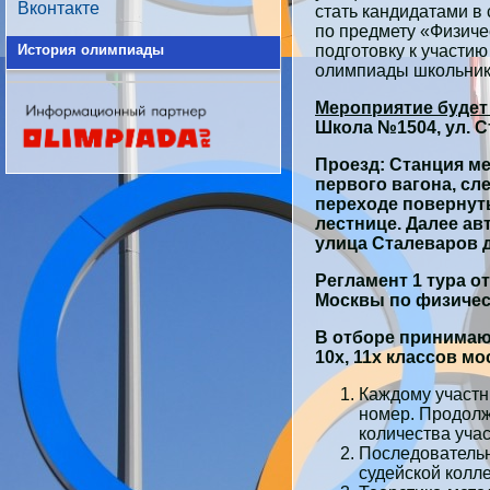
Вконтакте
стать кандидатами в
по предмету «Физичес
История олимпиады
подготовку к участию
олимпиады школьнико
Мероприятие будет
Школа №1504, ул. С
Проезд: Станция ме
первого вагона, сл
переходе повернут
лестнице. Далее ав
улица Сталеваров д
Регламент 1 тура о
Москвы
по физичес
В отборе принимаю
10х, 11х классов м
Каждому участн
номер. Продолж
количества учас
Последовательн
судейской колле