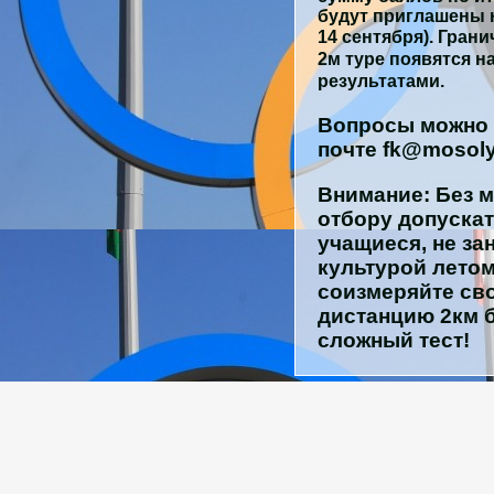
будут приглашены н
14
сентября). Гран
2м туре появятся н
результатами.
Вопросы можно 
почте fk@mosol
Внимание: Без м
отбору допускат
учащиеся, не з
культурой летом
соизмеряйте сво
дистанцию 2км б
сложный тест!