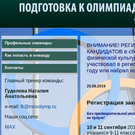
Профильные семинары
ВНИМАНИЕ! РЕГ
КАНДИДАТОВ в сб
Как попасть в команду
физической культур
участвовал в реги
Контакты
году или набрал н
Главный тренер команды:
25.08.2019
Гуделева Наталия
Анатольевна
Регистрация зак
e-mail:
fk@mosolymp.ru
Без предварительной ре
Наши соц.сети:
не будут!
MAX
10 и 11 сентября
201
учащихся 9-11 класс