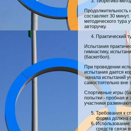
Теоретико-метод
Продолжительность 
составляет 30 минут.
методического тура 
авторучку.
Практический ту
Испытания практичес
гимнастику, испытан
(баскетбол).
При проведении испы
испытания дается кор
начала испытаний у
самостоятельно вне 
Спортивные игры (бас
попытки - пробная и
участники разминают
Требования к с
форма должна с
Использование 
средств связи 