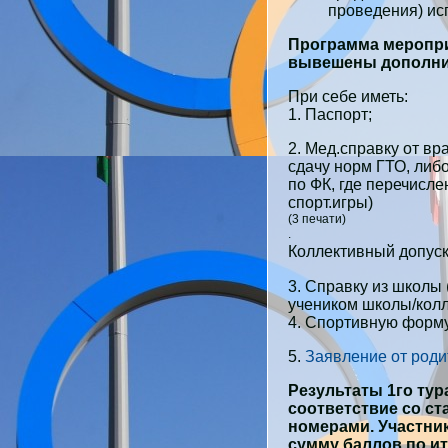
проведения) ис
Программа меропри
вывешены дополнит
При себе иметь:
1. Паспорт;
2. Мед.справку от вр
сдачу норм ГТО, либо
по ФК, где перечисле
спорт.игры)
(3 печати)
.
Коллективный допуск
3. Справку из школы 
учеником школы/колл
4. Спортивную форму
5.
Заявление от роди
Результаты 1го тур
соответствие со с
номерами.
Участни
сумму баллов по ит