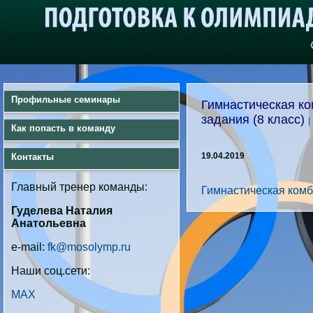
Профильные семинары
Гимнастическая ко
задания (8 класс)
|
Как попасть в команду
19.04.2019
Контакты
Главный тренер команды:
Гимнастическая ком
Гуделева Наталия
Анатольевна
e-mail:
fk@mosolymp.ru
Наши соц.сети:
MAX