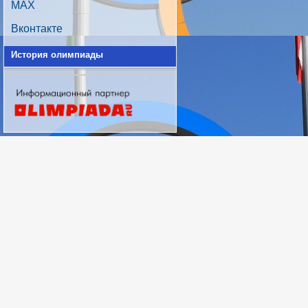
MAX
Вконтакте
История олимпиады